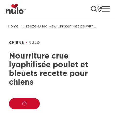
ope
Passer
Home
Freeze-Dried Raw Chicken Recipe with
aux
Blueberries for Dogs
informations
sur
CHIENS
NULO
le
produit
Nourriture crue
lyophilisée poulet et
bleuets recette pour
chiens
LOADING...