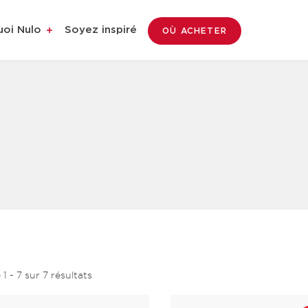
uoi Nulo
Soyez inspiré
OÙ ACHETER
e
1
-
7
sur
7
résultats