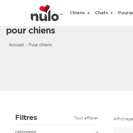
Chiens
Chats
Pourq
pour chiens
Content Loaded
Accueil
Pour chiens
Filtres
Tout effacer
Affichag
The page will reload to display updated results.
CATÉGORIES