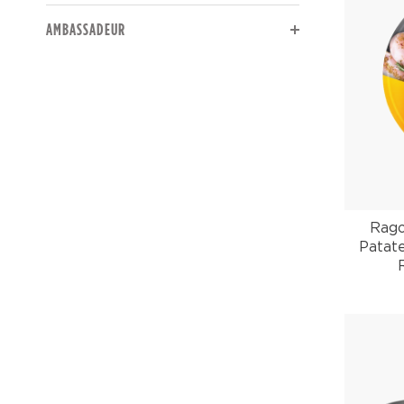
The page will reload to display updated results.
AMBASSADEUR
Rago
Patat