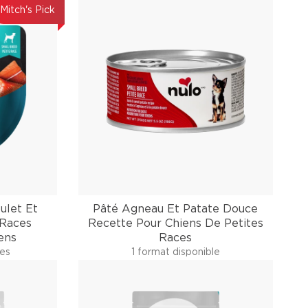
Mitch's Pick
ulet Et
Pâté Agneau Et Patate Douce
 Races
Recette Pour Chiens De Petites
ens
Races
les
1 format disponible