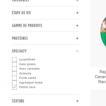
The page will reload to display updated results.
ÉTAPE DE VIE
The page will reload to display updated results.
GAMME DE PRODUITS
The page will reload to display updated results.
PROTÉINES
The page will reload to display updated results.
SPECIALTY
Lyophilisée
Sans grains
Avec céréales
Rag
Granola
Canar
Poids santé
Rac
Ingrédient limité
Petite race
The page will reload to display updated results.
TEXTURE