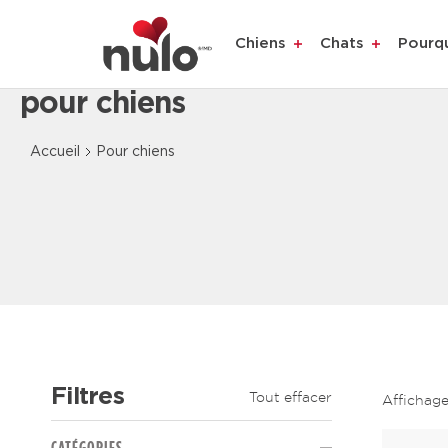
Chiens
Chats
Pourq
pour chiens
Content Loaded
Accueil
Pour chiens
Filtres
Tout effacer
Affichag
The page will reload to display updated results.
CATÉGORIES