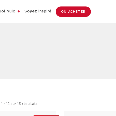
uoi Nulo
Soyez inspiré
OÙ ACHETER
e
1
-
12
sur
13
résultats