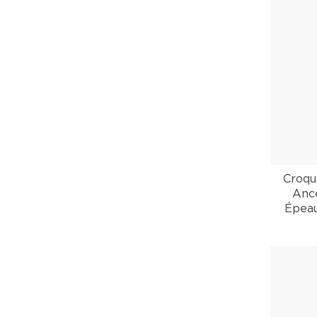
Croqu
Ance
Épeau