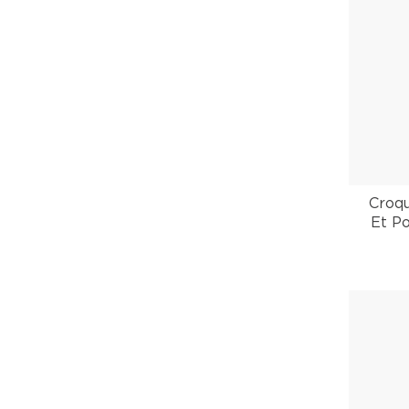
Croq
Et P