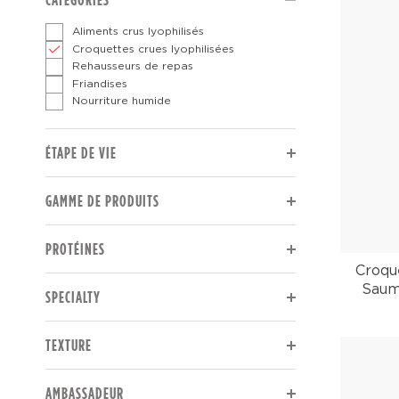
Aliments crus lyophilisés
Croquettes crues lyophilisées
Rehausseurs de repas
Friandises
Nourriture humide
The page will reload to display updated results.
ÉTAPE DE VIE
The page will reload to display updated results.
GAMME DE PRODUITS
The page will reload to display updated results.
PROTÉINES
Croqu
The page will reload to display updated results.
Saum
SPECIALTY
The page will reload to display updated results.
TEXTURE
The page will reload to display updated results.
AMBASSADEUR