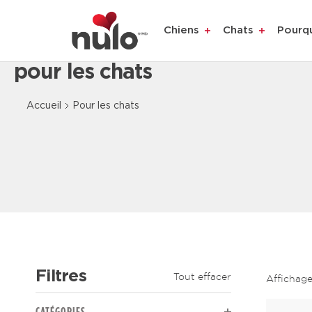
Chiens
Chats
Pourq
pour les chats
Content Loaded
Accueil
Pour les chats
Filtres
Tout effacer
Affichag
The page will reload to display updated results.
CATÉGORIES