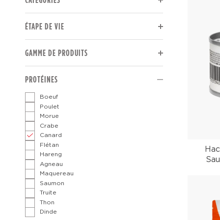
The page will reload to display updated results.
ÉTAPE DE VIE
The page will reload to display updated results.
GAMME DE PRODUITS
The page will reload to display updated results.
PROTÉINES
Boeuf
Poulet
Morue
Crabe
Canard
Flétan
Hac
Hareng
Sau
Agneau
Maquereau
Saumon
Truite
Thon
Dinde