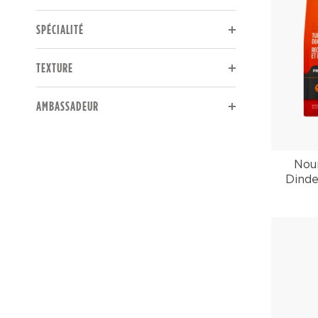
The page will reload to display updated results.
SPÉCIALITÉ
The page will reload to display updated results.
TEXTURE
The page will reload to display updated results.
AMBASSADEUR
Nour
Dinde