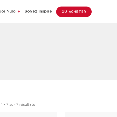
uoi Nulo
Soyez inspiré
OÙ ACHETER
e
1
-
7
sur
7
résultats