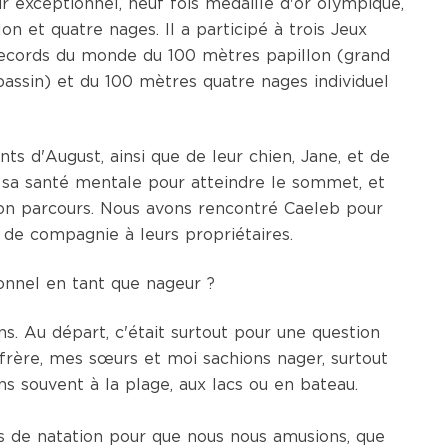
r exceptionnel, neuf fois médaillé d'or olympique,
on et quatre nages. Il a participé à trois Jeux
 records du monde du 100 mètres papillon (grand
 bassin) et du 100 mètres quatre nages individuel
nts d'August, ainsi que de leur
chien
, Jane, et de
r sa
santé mentale
pour atteindre le sommet, et
on parcours. Nous avons rencontré Caeleb pour
x de compagnie à leurs propriétaires.
onnel en tant que nageur ?
ns. Au départ, c'était surtout pour une question
frère, mes sœurs et moi sachions nager, surtout
ns souvent à la plage, aux lacs ou en bateau.
urs de natation pour que nous nous amusions, que