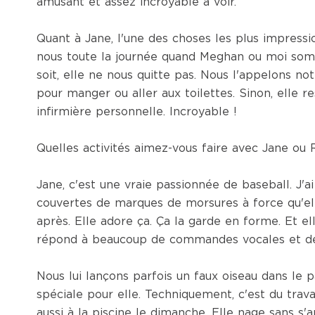
amusant et assez incroyable à voir.
Quant à Jane, l'une des choses les plus impression
nous toute la journée quand Meghan ou moi somm
soit, elle ne nous quitte pas. Nous l'appelons not
pour manger ou aller aux toilettes. Sinon, elle 
infirmière personnelle. Incroyable !
Quelles activités aimez-vous faire avec Jane ou
Jane, c'est une vraie passionnée de baseball. J'a
couvertes de marques de morsures à force qu'elle
après. Elle adore ça. Ça la garde en forme. Et el
répond à beaucoup de commandes vocales et de 
Nous lui lançons parfois un faux oiseau dans le
spéciale pour elle. Techniquement, c'est du travai
aussi à la piscine le dimanche. Elle nage sans s'