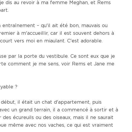
r, je dis au revoir à ma femme Meghan, et Rems
art.
n entraînement – qu'il ait été bon, mauvais ou
mier à m'accueillir, car il est souvent dehors à
court vers moi en miaulant. C'est adorable.
asse par la porte du vestibule. Ce sont eux que je
rte comment je me sens, voir Rems et Jane me
oyable ?
début, il était un chat d'appartement, puis
ec un grand terrain, il a commencé à sortir et à
er des écureuils ou des oiseaux, mais il ne saurait
l joue même avec nos vaches, ce qui est vraiment