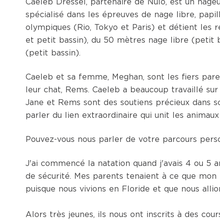
Caeleb Dressel, partenaire de Nulo, est un nageu
spécialisé dans les épreuves de nage libre, papill
olympiques (Rio, Tokyo et Paris) et détient les
et petit bassin), du 50 mètres nage libre (petit
(petit bassin).
Caeleb et sa femme, Meghan, sont les fiers pare
leur
chat
, Rems. Caeleb a beaucoup travaillé su
Jane et Rems sont des soutiens précieux dans s
parler du lien extraordinaire qui unit les animau
Pouvez-vous nous parler de votre parcours pers
J'ai commencé la natation quand j'avais 4 ou 5 a
de sécurité. Mes parents tenaient à ce que mon 
puisque nous vivions en Floride et que nous allio
Alors très jeunes, ils nous ont inscrits à des co