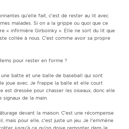
nantes qu'elle fait, c'est de rester au lit avec
es malades. Si on a la grippe ou quoi que ce
re « infirmière Girboinky ». Elle ne sort du lit que
reste collée à nous. C'est comme avoir sa propre
 Rems pour rester en forme ?
i une batte et une balle de baseball qui sont
 joue avec. Je frappe la balle et elle court
le est dressée pour chasser les oiseaux, donc elle
signaux de la main.
 pâturage devant la maison. C'est une récompense
l, mais pour elle, c'est juste un jeu. Je l'emmène
arrêter jusqu'à ce qu'on doive remonter dans le